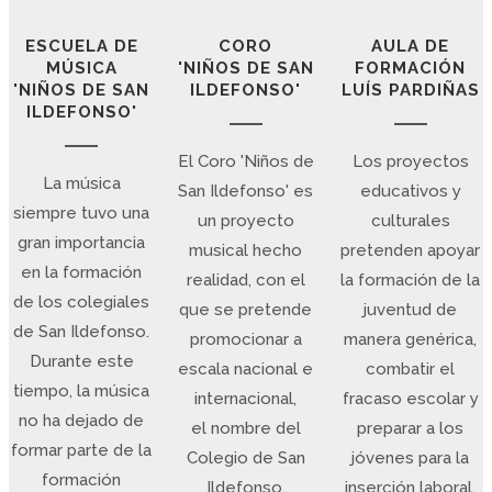
ESCUELA DE
CORO
AULA DE
MÚSICA
'NIÑOS DE SAN
FORMACIÓN
'NIÑOS DE SAN
ILDEFONSO'
LUÍS PARDIÑAS
ILDEFONSO'
El Coro 'Niños de
Los proyectos
La música
San Ildefonso' es
educativos y
siempre tuvo una
un proyecto
culturales
gran importancia
musical hecho
pretenden apoyar
en la formación
realidad, con el
la formación de la
de los colegiales
que se pretende
juventud de
de San Ildefonso.
promocionar a
manera genérica,
Durante este
escala nacional e
combatir el
tiempo, la música
internacional,
fracaso escolar y
no ha dejado de
el nombre del
preparar a los
formar parte de la
Colegio de San
jóvenes para la
formación
Ildefonso.
inserción laboral.