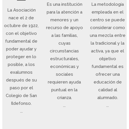
Es una institución
La metodología
nuestro colegial compañero Diego López,
La Asociación
llegó vestido a la napolitana, con una túnica de damasco b
para la atención a
empleada en el
nace el 2 de
galoneada de oro, que le cubre hasta los pies, con la ine
menores y un
centro se puede
octubre de 1922,
peluquita blanca rizada
recurso de apoyo
considerar como
y entre una gran expectación se persigna con gesto seri
con el objetivo
a las familias,
una mezcla entre
solemne,
fundamental de
cuyas
la tradicional y la
muestra su mano derecha desembarazada de cosa algu
poder ayudar y
circunstancias
activa, ya que el
la introduce por la puertecilla redonda del arca que contien
proteger en lo
estructurales,
objetivo
bolas,
posible, a los
económicas y
fundamental es
tomando al azar una de ellas, canta el número con un gra
exalumnos
soniquete
sociales
ofrecer una
después de su
que ya sonaba por su entonación y,tras mostrarla pública
requieren ayuda
educación de
paso por el
se la acerca a los labios y la besa cariñosamente (...)".
puntual en la
calidad al
Colegio de San
crianza.
alumnado.
- Área documental | AECSI -
Ildefonso.
...
...
...