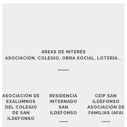
Madrid | 1642
"A Niños de la doctrina
no pienso pagar la solfa
musica que no he de oilla
que la pague quien la oiga".
ÁREAS DE INTERÉS
ASOCIACIÓN, COLEGIO, OBRA SOCIAL, LOTERÍA...
Xacaras (Carta de Escarraman a la Méndez)
Xacara XV (Postrimerías de un rufián)
- Francisco de Quevedo i Villegas -
LOTERÍA NACIONAL
ASOCIACIÓN DE
RESIDENCIA
CEIP SAN
EXALUMNOS
INTERNADO
ILDEFONSO
DEL COLEGIO
SAN
ASOCIACIÓN DE
Madrid | 1771
DE SAN
ILDEFONSO
FAMILIAS (AFA)
ILDEFONSO
"Aquella lluviosa mañana del 9 de marzo de 1771,