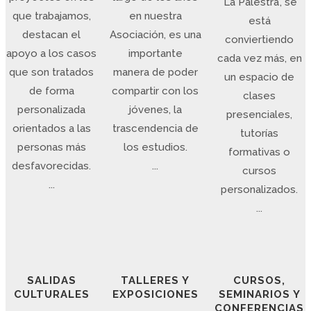
'La Palestra', se
que trabajamos,
en nuestra
está
destacan el
Asociación, es una
conviertiendo
apoyo a los casos
importante
cada vez más, en
que son tratados
manera de poder
un espacio de
de forma
compartir con los
clases
personalizada
jóvenes, la
presenciales,
orientados a las
trascendencia de
tutorías
personas más
los estudios.
formativas o
desfavorecidas.
...
cursos
...
personalizados.
...
SALIDAS
TALLERES Y
CURSOS,
CULTURALES
EXPOSICIONES
SEMINARIOS Y
CONFERENCIAS