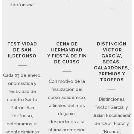
'ildefonsina'.
...
...
...
FESTIVIDAD
CENA DE
DISTINCIÓN
DE SAN
HERMANDAD
'VÍCTOR
ILDEFONSO
Y FIESTA DE FIN
GARCÍA',
DE CURSO
BECAS,
GALARDONES,
PREMIOS Y
Cada 23 de enero,
TROFEOS
Con motivo de la
onomástica y
finalización del
festividad de
curso académico,
Distinciones
nuestro Santo
a finales del mes
'Víctor García' y
Patrón, San
de junio,
'Julian Escaladada',
Ildefonso,
despedimos a la
de 'Oro', 'Plata' y
celebramos el
última promoción
'Bronce',
acontecimiento